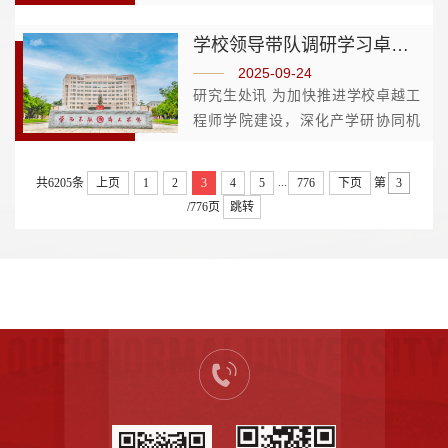
研。校党委常委、副校长陈刚会见来
宾，并共同赴日照科技创新中心进行
学校领导带队调研学习卓越工程师培养与产学研协同创新
实地调研与座谈交流。在日照科技创
2025-09-24
新中心，双方详细了解中心建成...
研究生处讯 为加快推进学校卓越工
程师学院建设，深化产学研协同机
制，提升科技创新成果转化能力，9
月22日至23日，学校党委常委、副
...
共6205条
上页
1
2
3
4
5
776
下页
第
校长李登旺一行赴山东大学国家卓越
/776页
跳转
工程师学院和青岛科技大学卓越工程
师...