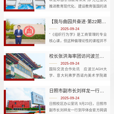
推进教育现代化、建设教育强国的进
程中，高校不仅要关注政策支持、资
源配置和技术赋能，更应回归教育本
【我与曲园共奋进·第22期】管理学院刘晋宏：要让学生感受到老师在用心教
质，深刻认识使命感所具有的引领性
2025-09-24
作用——它为教育发展指明方向...
“《组织行为学》是工商管理的专业
核心课，但这种偏理论性的课程并不
能很好地吸引同学们的兴趣，怎样把
这门理论课讲好，是困扰了我很久的
校长张洪海率团访问波兰、意大利友好学校
问题。”这种“怕讲不好”的心态，让曲
2025-09-24
阜师大管理学院副教授刘晋...
国际交流合作处讯 应波兰AGH大
学、意大利弗罗西诺内美术学院邀
请，9月15日至19日，校党委副书
记、校长张洪海率团出访波兰、意大
日照市副市长刘祥龙一行来校调研
利，开展校际交流访问。在波兰AGH
2025-09-24
大学，AGH大学副校长
日照校区办公室讯 9月23日，日照市
Krzysztof·Mendrok...
副市长刘祥龙一行到华体会官方网调