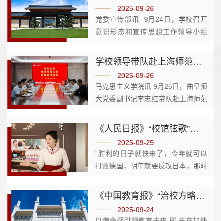
2025-09-26
党委宣传部讯 9月24日，学校召开
意识形态和宣传思想工作领导小组
（扩大）会议暨意识形态领域舆情会
商研判会议，并举行网络舆情实战演
学校领导带队赴上海师范大学调研交流
练。会前，学校党委书记、意识形态
2025-09-26
和宣传思想工作领导小组组长邢光
马克思主义学院讯 9月25日，曲阜师
听...
大党委副书记李志红带队赴上海师范
大学，围绕大中小学思政课一体化建
设开展专题调研。上海师范大学党委
《人民日报》“校馆弦歌”专栏报道华体会官方网中国教师博物馆
副书记、副校长朱惠军主持座谈会，
2025-09-25
两校党委宣传部、马克思主义学...
“胜利的日子就快来了，今年就可以
打败德国，明年就要反攻日本，那时
候才是咱们团圆的时候！”1944年10
月26日，《小兵张嘎》作者徐光耀在
《中国教育报》“治校方略”专栏刊发邢光署名文章《以使命感引领教育未来​》
给父亲的家书中这样写道。不久前，
2025-09-24
这封珍藏了80余年的家书被捐赠...
以使命感引领教育未来 邢 光在加快